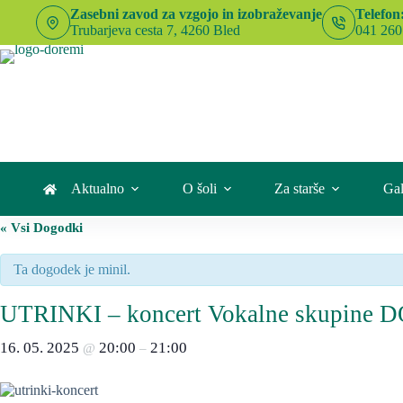
Skip
Zasebni zavod za vzgojo in izobraževanje
Telefon
to
Trubarjeva cesta 7, 4260 Bled
041 260
content
Aktualno
O šoli
Za starše
Gal
« Vsi Dogodki
Ta dogodek je minil.
UTRINKI – koncert Vokalne skupine 
16. 05. 2025
20:00
21:00
@
–