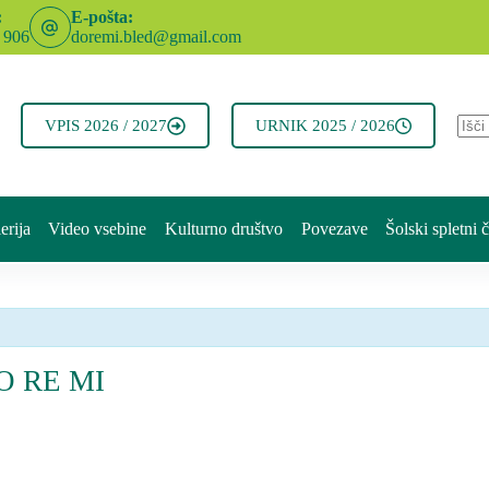
:
E-pošta:
 906
doremi.bled@gmail.com
VPIS 2026 / 2027
URNIK 2025 / 2026
No
resul
erija
Video vsebine
Kulturno društvo
Povezave
Šolski spletni 
DO RE MI