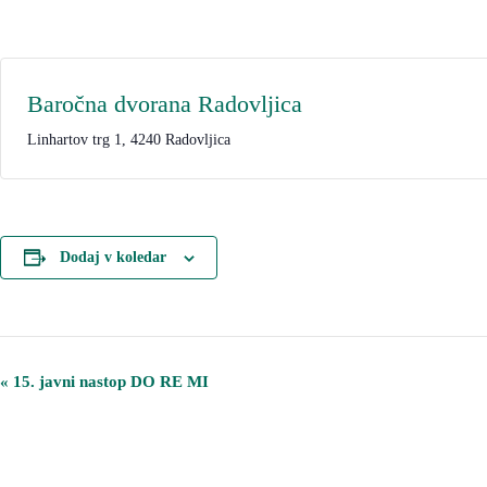
Baročna dvorana Radovljica
Linhartov trg 1, 4240 Radovljica
Dodaj v koledar
D
«
15. javni nastop DO RE MI
o
g
o
d
e