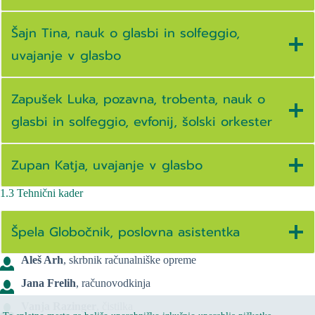
Šajn Tina, nauk o glasbi in solfeggio,
uvajanje v glasbo
Zapušek Luka, pozavna, trobenta, nauk o
glasbi in solfeggio, evfonij, šolski orkester
Zupan Katja, uvajanje v glasbo
1.3 Tehnični kader
Špela Globočnik, poslovna asistentka
Aleš Arh
, skrbnik računalniške opreme
Jana Frelih
, računovodkinja
Vanja Razinger
, čistilka