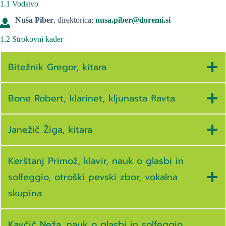
1.1 Vodstvo
Nuša Piber
, direktorica;
nusa.piber@doremi.si
1.2 Strokovni kader
Bitežnik Gregor, kitara
Bone Robert, klarinet, kljunasta flavta
Janežič Žiga, kitara
Kerštanj Primož, klavir, nauk o glasbi in
solfeggio, otroški pevski zbor, vokalna
skupina
Kavčič Neža, nauk o glasbi in solfeggio,